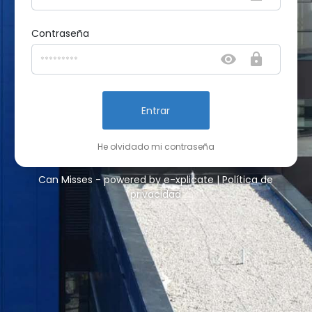
Contraseña
Entrar
He olvidado mi contraseña
Can Misses - powered by
e-xplicate
|
Política de
privacidad